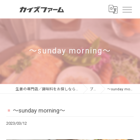
～sunday morning～
生姜の専門店／調味料をお探しならカイズファーム
ブログ
～sunday morning～
～sunday morning～
2023/03/12