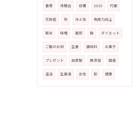
食育
体験会
収穫
2025
代謝
花粉症
秋
冷え性
免疫力向上
新米
味噌
風邪
飴
ダイエット
ご飯のお供
生姜
調味料
お菓子
プレゼント
自家製
無添加
国産
温活
生姜湯
女性
梨
健康