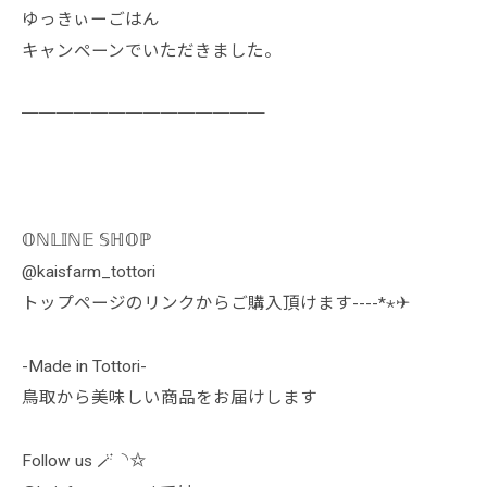
ゆっきぃーごはん
キャンペーンでいただきました。
━━━━━━━━━━━━━━
𝕆ℕ𝕃𝕀ℕ𝔼 𝕊ℍ𝕆ℙ
@kaisfarm_tottori
トップページのリンクからご購入頂けます----*⋆✈︎
-Made in Tottori-
鳥取から美味しい商品をお届けします
Follow us 🪄︎︎◝✩