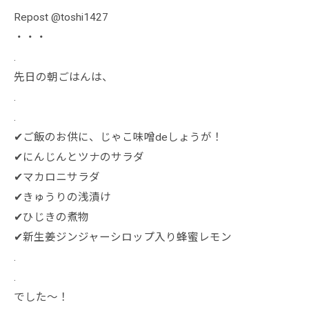
Repost @toshi1427
・・・
.
先日の朝ごはんは、
.
.
✔ご飯のお供に、じゃこ味噌deしょうが！
✔にんじんとツナのサラダ
✔マカロニサラダ
✔きゅうりの浅漬け
✔ひじきの煮物
✔新生姜ジンジャーシロップ入り蜂蜜レモン
.
.
でした〜！