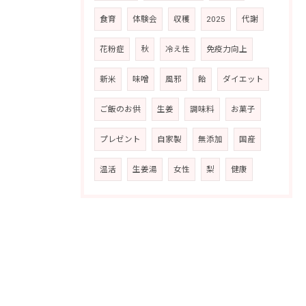
食育
体験会
収穫
2025
代謝
花粉症
秋
冷え性
免疫力向上
新米
味噌
風邪
飴
ダイエット
ご飯のお供
生姜
調味料
お菓子
プレゼント
自家製
無添加
国産
温活
生姜湯
女性
梨
健康