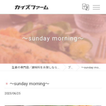
～sunday morning～
生姜の専門店／調味料をお探しならカイズファーム
ブログ
～sunday morning～
～sunday morning～
2023/06/25