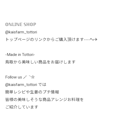
𝕆ℕ𝕃𝕀ℕ𝔼 𝕊ℍ𝕆ℙ
@kaisfarm_tottori
トップページのリンクからご購入頂けます----*⋆✈︎
-Made in Tottori-
鳥取から美味しい商品をお届けします
Follow us 🪄︎︎◝✩
@kaisfarm_tottori では
簡単レシピや生姜のプチ情報
皆様の美味しそうな商品アレンジお料理を
ご紹介しています