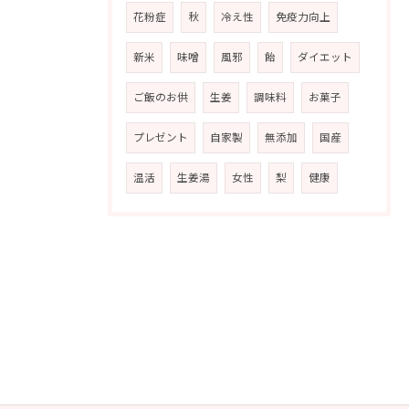
花粉症
秋
冷え性
免疫力向上
新米
味噌
風邪
飴
ダイエット
ご飯のお供
生姜
調味料
お菓子
プレゼント
自家製
無添加
国産
温活
生姜湯
女性
梨
健康