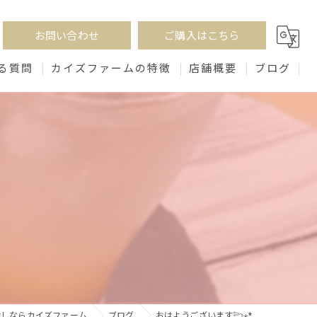
お問い合わせ
ご購入はこちら
る質問
カイズファームの特徴
店舗概要
ブログ
生姜パウダー
味噌
ビネガー
紅茶
砂糖漬け
探しならカイズファーム
ブログ
おはようございます𓆸⋆*