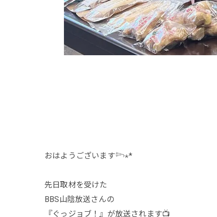
おはようございます𓆸⋆*
先日取材を受けた
BBS山陰放送さんの
『ぐっジョブ！』が放送されます📺