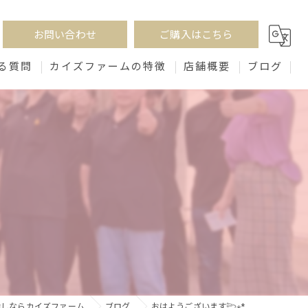
お問い合わせ
ご購入はこちら
る質問
カイズファームの特徴
店舗概要
ブログ
生姜パウダー
味噌
ビネガー
紅茶
砂糖漬け
探しならカイズファーム
ブログ
おはようございます𓆸⋆*